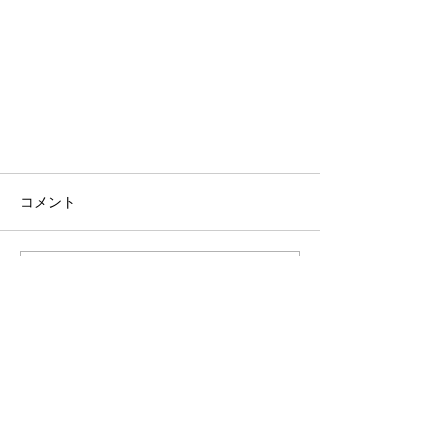
コメント
コメントを追加…
＜今季の通信販売は10月6日～に
法人様・飲食店様へ
なります＞
直売・出店
オンラインショップ