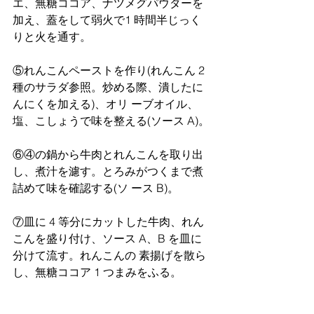
エ、無糖ココア、ナツメグパウダーを
加え、蓋をして弱火で1 時間半じっく
りと火を通す。
⑤れんこんペーストを作り(れんこん 2 
種のサラダ参照。炒める際、潰したに
んにくを加える)、オリ ーブオイル、
塩、こしょうで味を整える(ソース A)。
​⑥④の鍋から牛肉とれんこんを取り出
し、煮汁を濾す。とろみがつくまで煮
詰めて味を確認する(ソ ース B)。
⑦皿に 4 等分にカットした牛肉、れん
こんを盛り付け、ソース A、B を皿に
分けて流す。れんこんの 素揚げを散ら
し、無糖ココア 1 つまみをふる。