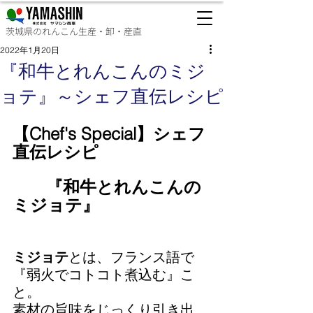
茨城県のれんこん生産・卸・産直
2022年1月20日
『和牛とれんこんのミジ
ョテ』～シェフ直伝レシピ
【Chef's Special】シェフ
直伝レシピ
　　『和牛とれんこんの
ミジョテ』
ミジョテ
とは、フランス語で
『弱火でコトコト煮込む』こ
と。
素材の旨味をじっくり引き出