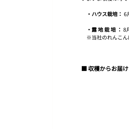
　・ハウス栽培：
 
　・露 地 栽 培 ：
 
　※当社のれんこん
■ 収穫からお届