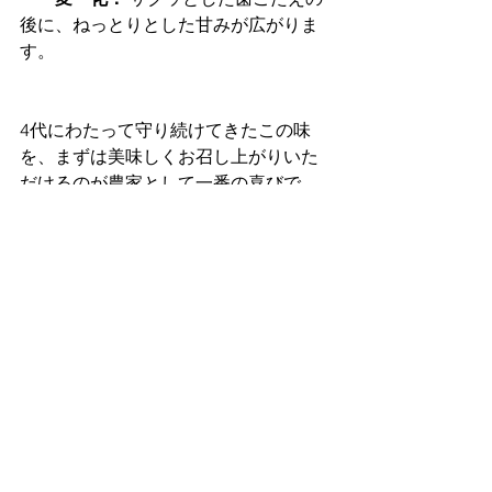
後に、ねっとりとした甘みが広がりま
す。
4代にわたって守り続けてきたこの味
を、まずは美味しくお召し上がりいた
だけるのが農家として一番の喜びで
す。
皆さんの食卓が、れんこんで笑顔にな
りますように！
すべて表示
最新記事