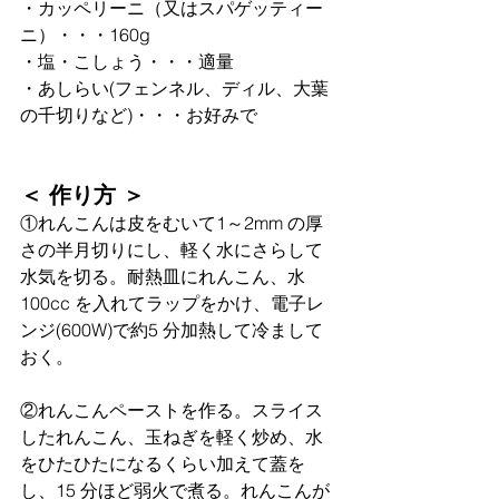
・カッペリーニ（⼜はスパゲッティー
ニ）・・・160g
・塩・こしょう・・・適量
・あしらい(フェンネル、ディル、⼤葉
の千切りなど)・・・お好みで
＜ 作り方 ＞
①れんこんは⽪をむいて1～2mm の厚
さの半⽉切りにし、軽く⽔にさらして
水気を切る。耐熱⽫にれんこん、⽔
100cc を⼊れてラップをかけ、電⼦レ
ンジ(600W)で約5 分加熱して冷まして
おく。
②れんこんペーストを作る。スライス
したれんこん、玉ねぎを軽く炒め、⽔
をひたひたになるくらい加えて蓋を
し、15 分ほど弱⽕で煮る。れんこんが