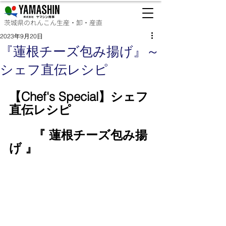
茨城県のれんこん生産・卸・産直
2023年9月20日
『​蓮根チーズ包み揚げ』～
シェフ直伝レシピ
【Chef's Special】シェフ
直伝レシピ
『​ 蓮根チーズ包み揚
げ 』