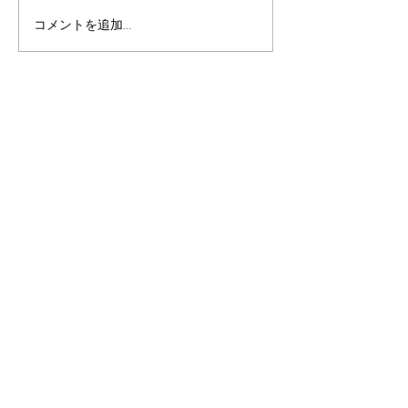
『れんこん2 種のサラ
『れんこんドフ
コメントを追加…
ダ』～シェフ直伝レシピ
ズ』～シェフ直
法人様・飲食店様へ
直売・出店
オンラインショップ
会社概要
ご挨拶
拠 点
未来への取り組み
メディア実績
事業内容
採 用
ふるさと納税