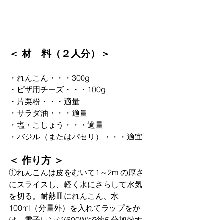
＜ 材　料（２人分）＞
・れんこん・・・300g
・ピザ⽤チーズ・・・100g
・⽚栗粉・・・適量
・サラダ油・・・適量
・塩・こしょう・・・適量
・バジル（またはパセリ）・・・適宜
＜ 作り方 ＞
①れんこんは皮をむいて1～2m の厚さ
にスライスし、軽く⽔にさらして水気
を切る。耐熱⽫にれんこん、⽔
100ml（分量外）を⼊れてラップをか
け、電⼦レンジ(600W)で約5 分加熱す