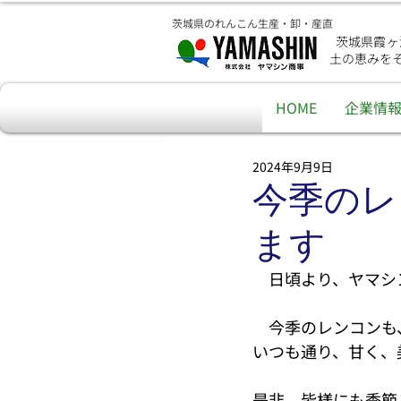
茨城県のれんこん生産・卸・産直
茨城県霞ヶ
土の恵みを
HOME
企業情
2024年9月9日
今季のレ
ます
　日頃より、ヤマシ
　今季のレンコンも
いつも通り、甘く、
是非、皆様にも季節