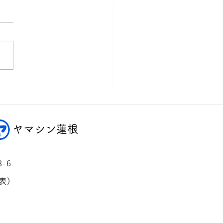
ヤマシン蓮根
-6
代表）