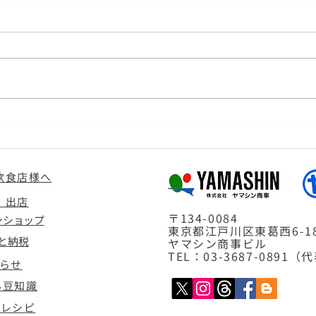
＜今季の通信販売は10月6日
～になります＞
飲食店様へ
・出店
〒134-0084
ンショップ
東京都江戸川区東葛西6-18
と納税
ヤマシン商事ビル
TEL：03-3687-0891（
らせ
ん豆知識
んレシピ