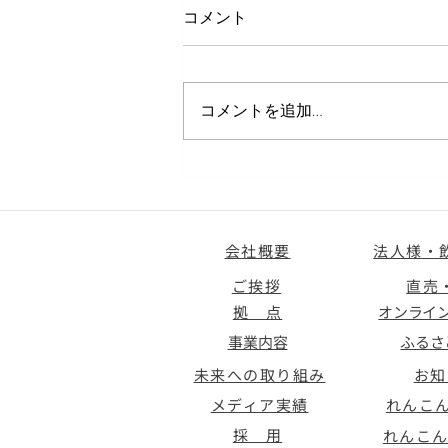
コメント
コメントを追加…
🌟【70周年感謝祭】全レンコ
ン20%OFFクーポン発行中！
会社概要
法人様・
ご挨拶
直売
拠 点
オンライ
事業内容
ふるさ
未来への取り組み
お知
メディア実績
れんこ
採 用
れんこ