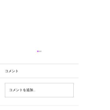
コメント
今季の通信販売は終了い
阿見町れんこん
コメントを追加…
たしました
（2024年）開
しました