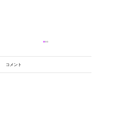
コメント
＜今季の通信販売は10月6
今季の通信販売
コメントを追加…
日～になります＞
たしました
法人様・飲食店様へ
直売・出店