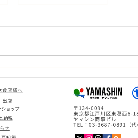
＜採用終了＞大田市場（夜
勤）STAFF募集終了のお知ら
せ
飲食店様へ
・出店
〒134-0084
ンショップ
東京都江戸川区東葛西6-18
と納税
ヤマシン商事ビル
TEL：03-3687-0891（
らせ
ん豆知識