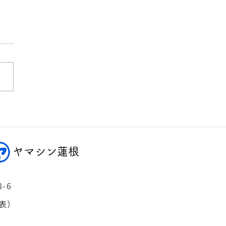
ヤマシン蓮根
-6
代表）