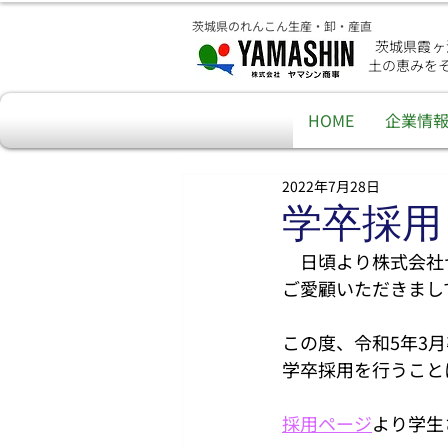
茨城県のれんこん生産・卸・産直
茨城県霞ヶ
土の恵みを
HOME
企業情
2022年7月28日
学卒採用
　日頃より株式会社
ご愛顧いただきまし
この度、令和5年3
学卒採用を行うこと
採用ページ
より学生