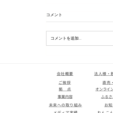
コメント
コメントを追加…
＜採用＞阿見工場にてレンコ
ンの洗い・箱詰めSTAFF募集
会社概要
法人様・
ご挨拶
直売
拠 点
オンライ
事業内容
ふるさ
未来への取り組み
お知
メディア実績
れんこ