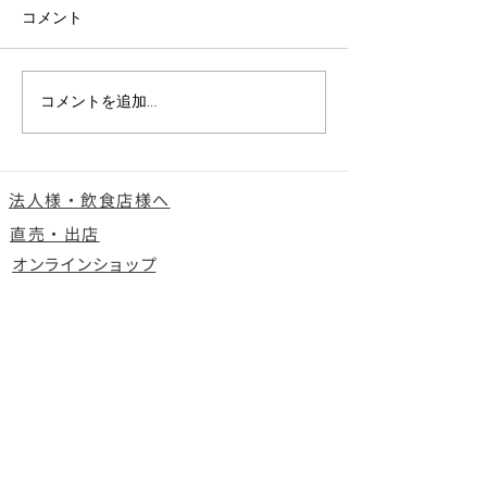
日頃より株式会社
コメント
事を ご愛顧いた
まことにありがと
す。 この度、茨
＜採用＞大田市場（夜
コメントを追加…
の蓮田にて、採用
勤）STAFF募集のお知ら
ておりましたが、
せ
をしたため募集を
法人様・飲食店様へ
せていただきます
了＞ ・蓮田での
直売・出店
（準社員） ・蓮
オンラインショップ
タッフ（アルバイ
会社概要
員採用は引き続き
ます。 何卒、よ
ご挨拶
い申し上げます。
拠 点
ヤマシン商事
未来への取り組み
メディア実績
事業内容