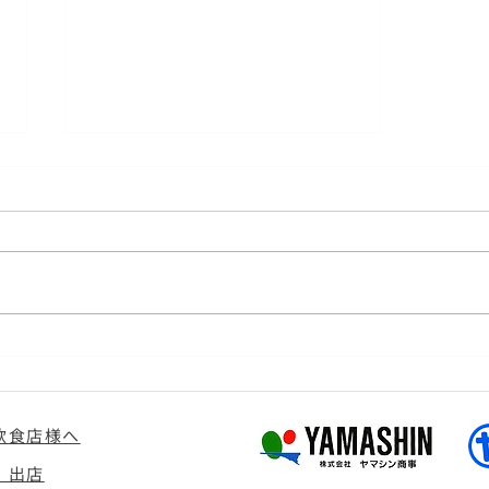
＜今季の通信販売は10月6日
～になります＞
飲食店様へ
・出店