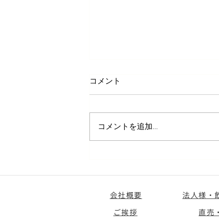
コメント
コメントを追加…
🌟【70周年感謝祭】全レンコ
ン20%OFFクーポン発行中！
会社概要
法人様・
ご挨拶
直売