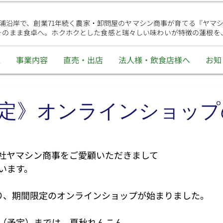
浦沿岸で、創業71年続く農家・卸問屋のヤマシン商事が育てる『ヤマ
そのまま食卓へ。ホクホクとした食感と瑞々しい味わいが特徴の蓮根を
報
事業内容
直売・出店
法人様・飲食店様へ
お知
定》オンラインショップ
社ヤマシン商事をご愛顧いただきまして
います。
より、期間限定のオンラインショップが始まりました。
月末（予定）までは、夏秋れんこん。