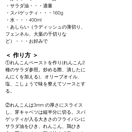
・サラダ油・・・適量
・スパゲッティ・・・160g
・水・・・400ml
・あしらい（ラディッシュの薄切り、
フェンネル、大葉の千切りな
ど）・・・お好みで
＜ 作り方 ＞
①れんこんペーストを作り(れんこん2 
種のサラダ参照。炒める際、潰したに
んにくを加える)、オリーブオイル、
塩、こしょうで味を整えてソースとす
る。
②れんこんは3mm の厚さにスライス
し、芽キャベツは縦半分に切る。スパ
ゲッティが入る大きさのフライパンに
サラダ油をひき、れんこん、鶏ひき