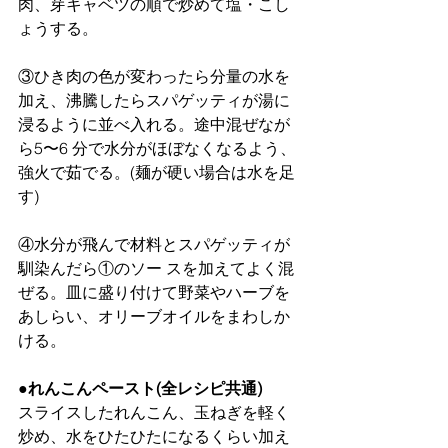
肉、芽キャベツの順で炒めて塩・こし
ょうする。
③ひき肉の色が変わったら分量の水を
加え、沸騰したらスパゲッティが湯に
浸るように並べ入れる。途中混ぜなが
ら5〜6 分で水分がほぼなくなるよう、
強火で茹でる。(麺が硬い場合は水を足
す)
④水分が飛んで材料とスパゲッティが
馴染んだら①のソー スを加えてよく混
ぜる。皿に盛り付けて野菜やハーブを
あしらい、オリーブオイルをまわしか
ける。
●れんこんペースト(全レシピ共通)
スライスしたれんこん、玉ねぎを軽く
炒め、水をひたひたになるくらい加え