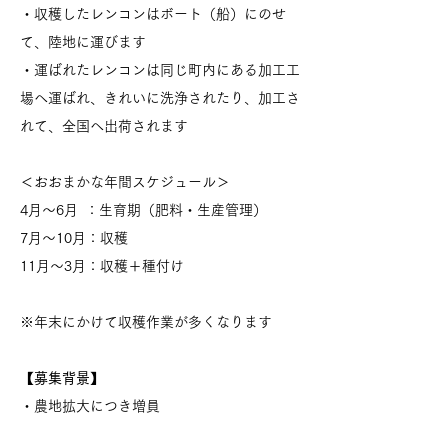
・収穫したレンコンはボート（船）にのせ
て、陸地に運びます
・運ばれたレンコンは同じ町内にある加工工
場へ運ばれ、きれいに洗浄されたり、加工さ
れて、全国へ出荷されます
＜おおまかな年間スケジュール＞
4月～6月 ：生育期（肥料・生産管理）
7月～10月：収穫
11月～3月：収穫＋種付け
※年末にかけて収穫作業が多くなります
【募集背景】
・農地拡大につき増員