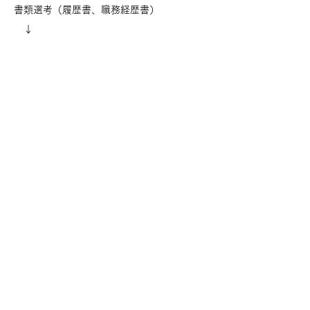
書類選考（履歴書、職務経歴書）
↓
面接、職場見（リモート面接後、職場見学）
↓
合否のご連絡をさせて頂きます
【採用担当より】
茨城はレンコン栽培全国シェア№1。
その中でも霞ヶ浦の恵みを受けたレンコンは
クセがなく瑞々しいのが特徴です。
これから農業に携わりたい方、I・Uターン、
ご家族で移住をしたい方、独立を希望してい
る方等・・・
レンコン生産のノウハウをすべて教えます。
全国のスーパーや飲食店に並ぶヤマシン蓮根
を一緒に作っていきませんか？