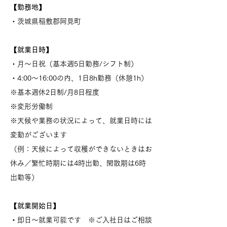
【勤務地】
・茨城県稲敷郡阿見町
【就業日時】
・月～日祝（基本週5日勤務/シフト制）
・4:00～16:00の内、1日8h勤務（休憩1h）
※基本週休2日制/月8日程度
※変形労働制
※天候や業務の状況によって、就業日時には
変動がございます
（例：天候によって収穫ができないときはお
休み／繁忙時期には4時出勤、閑散期は6時
出勤等）
【就業開始日】
・
即日～就業可能です ※ご入社日はご相談