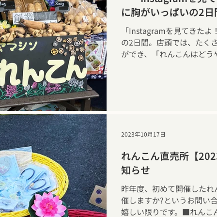
に胸がいっぱいの2日
「Instagramを見てき
の2日間。店頭では、たく
ができ、「れんこんはどう
美味しい食べ方は？」「良
といった、私たちが大好き
たくさん伺えて、本当に幸
2023年10月17日
れんこん直売所【202
知らせ
昨年度、初めて開催したれ
催しますか?というお問い
嬉しい限りです。■れんこん