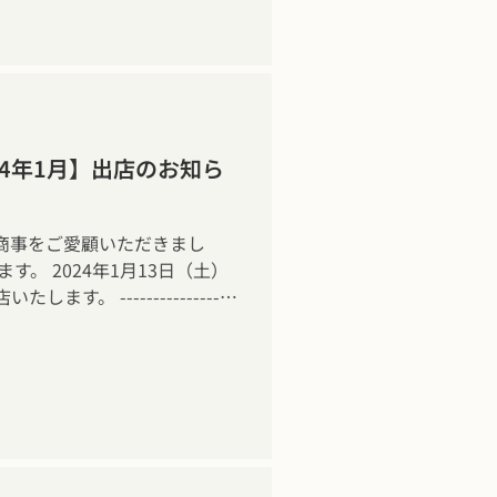
内を個別にお送りさせていた
様は、お手数ですが、お電話も
ださいませ。 何卒、よろし
 ヤマシン蓮根 株式会社ヤ
24年1月】出店のお知ら
商事をご愛顧いただきまし
す。 2024年1月13日（土）
す。 -----------------
024年1月13日（土）10:00～
京都中央区/勝どき駅より徒歩1
----------------- 先を見通
物のレンコン。 お正月明けの
、この機会に新鮮なヤマシン
と幸いです。 株式会社ヤマシ