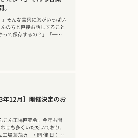
間。
たよ！」そんな言葉に胸がいっぱい
さんの方と直接お話しすること
やって保存するの？」「一番
いれんこんの見分け方は？」
な蓮根についての深いお話も
せなひとときでした。
3年12月】開催決定のお
んこん工場直売会。今年も開
合わせも多くいただいており、
工場直売所 ・開 催 日：