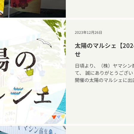
には、来年の夏ごろにご案
だきます。 ご希望のお客
しくはメールにてご連絡く
くお願い申し上げます。
マシン商事 れんこん直売所
2023年12月26日
太陽のマルシェ【20
せ
日頃より、（株）ヤマシン
て、 誠にありがとうございま
開催の太陽のマルシェに出店いたしま
--------- ●開催日： 2
16:00 ●場 所： 東
分（月島第二児童公園） ---------
すことができるという縁起
開催にはなりますが、是非
蓮根を ご賞味いただける
ン商事 （ヤマシン蓮根）