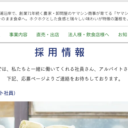
浦沿岸で、創業71年続く農家・卸問屋のヤマシン商事が育てる『ヤマ
そのまま食卓へ。ホクホクとした食感と瑞々しい味わいが特徴の蓮根を
報
事業内容
直売・出店
法人様・飲食店様へ
お知
採 用 情 報
では、私たちと一緒に働いてくれる社員さん、アルバイトさ
下記、応募ページよりご連絡をお待ちしております。
ト社員）