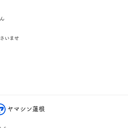
ん
さいませ
ヤマシン蓮根