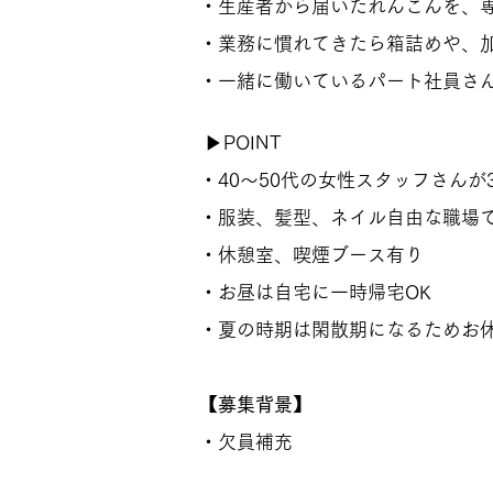
・生産者から届いたれんこんを、
・業務に慣れてきたら箱詰めや、
・一緒に働いているパート社員さ
▶POINT
・40～50代の女性スタッフさんが
・服装、髪型、ネイル自由な職場
・休憩室、喫煙ブース有り
・お昼は自宅に一時帰宅OK
・夏の時期は閑散期になるためお
【募集背景】
・欠員補充