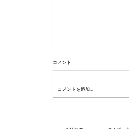
コメント
コメントを追加…
『れんこん青海苔揚げ』～シ
ェフ直伝レシピ