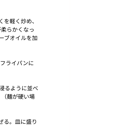
くを軽く炒め、
が柔らかくなっ
ーブオイルを加
のフライパンに
浸るように並べ
。（麺が硬い場
ぜる。⽫に盛り