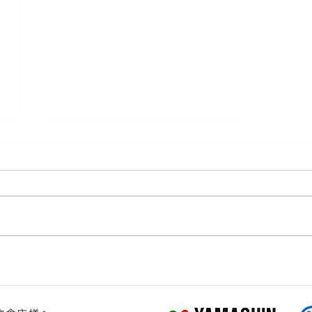
『スライスれんこん まとめて
挟み焼き（ハッセルバック
風）』～シェフ直伝レシピ