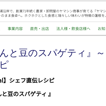
浦沿岸で、創業71年続く農家・卸問屋のヤマシン商事が育てる『ヤマ
そのまま食卓へ。ホクホクとした食感と瑞々しい味わいが特徴の蓮根を
報
事業内容
直売・出店
法人様・飲食店様へ
お知
んと豆のスパゲティ』～
ピ
ecial】シェフ直伝レシピ
んと豆のスパゲティ 
』