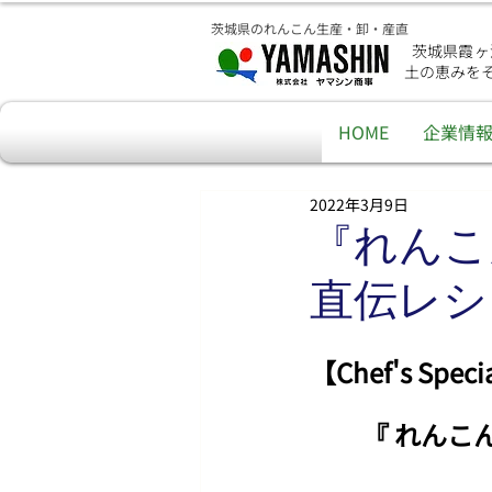
茨城県のれんこん生産・卸・産直
茨城県霞ヶ
土の恵みを
HOME
企業情
2022年3月9日
『れんこ
直伝レシ
【Chef's Sp
　　『 
れんこ