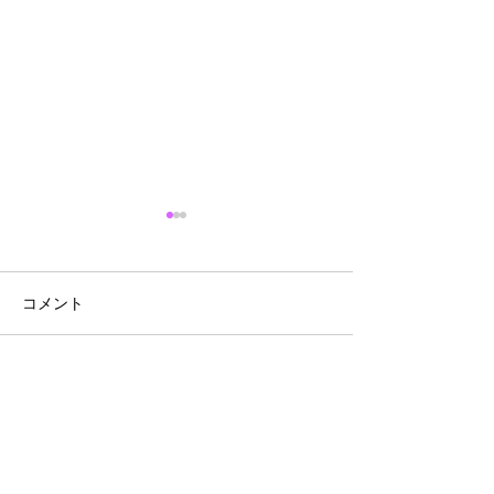
コメント
『れんこんドフィノワー
『和牛とれんこ
コメントを追加…
ズ』～シェフ直伝レシピ
ョテ』～シェフ
ピ
法人様・飲食店様へ