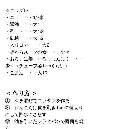
☆ニラダレ
・ニラ　・・1/2束
・醤油　・・大1
・酢　・・・大1/2
・砂糖　・・大1/2
・入りゴマ　・・大2
・鶏がらスープの素　・・少々
・おろし生姜、おろしにんにく　・・
少々（チューブ各1cmくらい）
・ごま油　・・大1/2
＜ 作り方 ＞
①　☆を混ぜてニラダレを作る
②　れんこんは皮を剥き1cmの輪切り
にして酢水にさらす
③　油を引いたフライパンで両面を焼
く