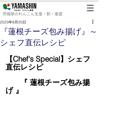
茨城県のれんこん生産・卸・産直
2023年9月20日
『​蓮根チーズ包み揚げ』～
シェフ直伝レシピ
【Chef's Special】シェフ
直伝レシピ
『​ 蓮根チーズ包み揚
げ 』