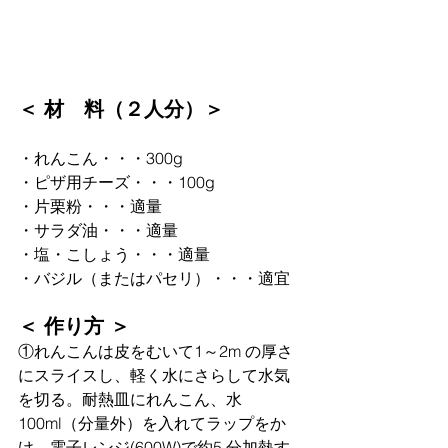
＜ 材　料（２人分）＞
・れんこん・・・300g
・ピザ⽤チーズ・・・100g
・⽚栗粉・・・適量
・サラダ油・・・適量
・塩・こしょう・・・適量
・バジル（またはパセリ）・・・適宜
＜ 作り方 ＞
①れんこんは皮をむいて1～2m の厚さ
にスライスし、軽く⽔にさらして水気
を切る。耐熱⽫にれんこん、⽔
100ml（分量外）を⼊れてラップをか
け、電⼦レンジ(600W)で約5 分加熱す