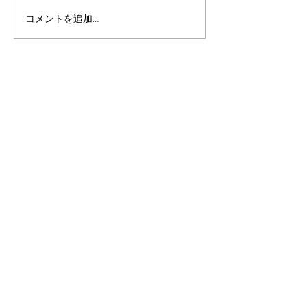
『れんこん2 種のサラ
『れんこんドフ
コメントを追加…
ダ』～シェフ直伝レシピ
ズ』～シェフ直
法人様・飲食店様へ
直売・出店
オンラインショップ
会社概要
ご挨拶
拠 点
未来への取り組み
メディア実績
事業内容
採 用
ふるさと納税