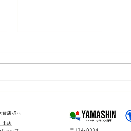
『れんこんのステック&フリ
ット』～シェフ直伝レシピ
飲食店様へ
・出店
〒134-0084
ンショップ