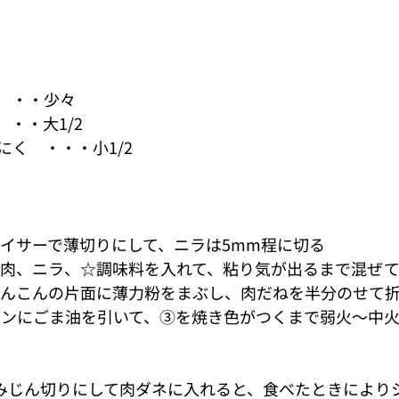
　・・少々
・・大1/2
く　・・・小1/2
スライサーで薄切りにして、ニラは5mm程に切る
ひき肉、ニラ、☆調味料を入れて、粘り気が出るまで混ぜ
たれんこんの片面に薄力粉をまぶし、肉だねを半分のせて
イパンにごま油を引いて、③を焼き色がつくまで弱火～中
みじん切りにして肉ダネに入れると、食べたときにより