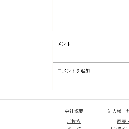
コメント
コメントを追加…
『​蓮根チーズ包み揚げ』～シ
ェフ直伝レシピ
会社概要
法人様・
ご挨拶
直売
拠 点
オンライ