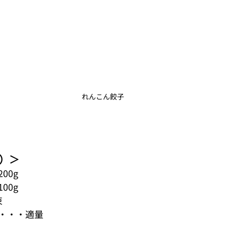
れんこん餃子
分）＞
00g
00g
束
・・・適量