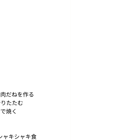
て肉だねを作る
折りたたむ
火で焼く
シャキシャキ食