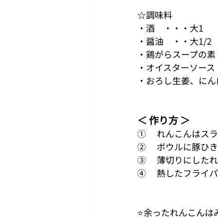
☆調味料
・酒　・・・大1
・醤油　・・大1/2
・鶏がらスープの素
・オイスターソース　
・おろし生姜、にんに
＜ 作り方 ＞
①	れんこんは
②	ボウルに豚
③	薄切りにし
④	熱したフラ
⭐余ったれんこんは