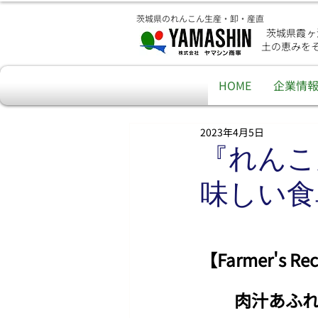
茨城県のれんこん生産・卸・産直
茨城県霞ヶ
土の恵みを
HOME
企業情
2023年4月5日
『れんこ
味しい食
【Farmer's
　　肉汁あふ