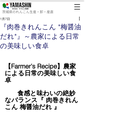
茨城県のれんこん生産・卸・産直
1月7日
『肉巻きれんこん *梅醤油
だれ*』～農家による日常
の美味しい食卓
【Farmer's Recipe】農家
による日常の美味しい食
卓
　　食感と味わいの絶妙
なバランス『 肉巻きれん
こん 梅醤油だれ 』