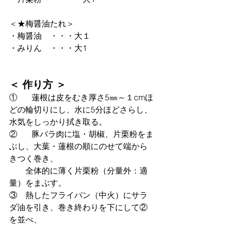
＜★梅醤油たれ＞
・梅醤油　・・・大１　
・みりん　・・・大1
＜ 作り方 ＞
①	 蓮根は皮をむき厚さ5㎜～１cmほ
どの輪切りにし、水に5分ほどさらし、
水気をしっかり拭き取る。
②	 豚バラ肉に塩・胡椒、片栗粉をま
ぶし、大葉・蓮根の順にのせて端から
きつく巻き、
　　全体的に薄く片栗粉（分量外：適
量）をまぶす。
③　熱したフライパン（中火）にサラ
ダ油を引き、巻き終わりを下にして②
を並べ、