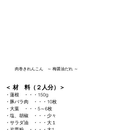
肉巻きれんこん　～ 梅醤油だれ ～
＜ 材　料（２人分）＞
・蓮根　・・・150g　 
・豚バラ肉　・・・10枚 
・大葉　・・・5～6枚
・塩、胡椒　・・・少々
・サラダ油　・・・大１  
・片栗粉　・・・・大1