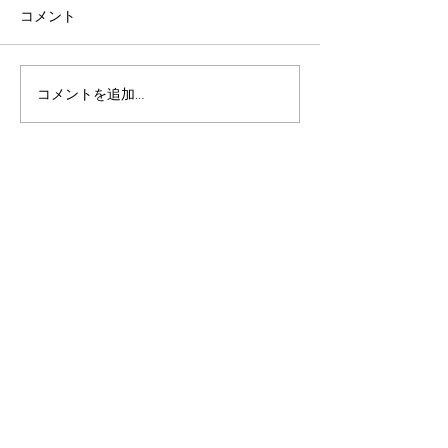
コメント
『肉巻きれんこん *梅醤油
『蓮根と豆腐の
コメントを追加…
だれ*』～農家による日常
ラダ』～農家に
の美味しい食卓
の美味しい食卓
法人様・飲食店様へ
直売・出店
オンラインショップ
会社概要
ご挨拶
拠 点
未来への取り組み
メディア実績
事業内容