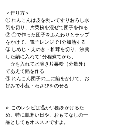
＜作り方＞
① れんこんは皮を剥いてすりおろし水
気を切り、片栗粉を混ぜて団子を作る
② ①で作った団子をふんわりとラップ
をかけて、電子レンジで1分加熱する
③ しめじ・えのき・椎茸を切り、沸騰
した鍋に入れて1分程煮てから、
　☆を入れて水溶き片栗粉（分量外）
であえて餡を作る
④ れんこん団子の上に餡をかけて、お
好みで小葱・わさびをのせる
⭐  このレシピは温かい餡をかけるた
め、特に肌寒い日や、おもてなしの一
品としてもオススメですよ。