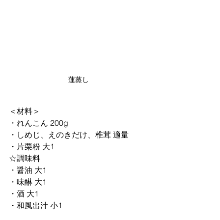
蓮蒸し
＜材料＞
・れんこん 200g
・しめじ、えのきだけ、椎茸 適量
・片栗粉 大1
☆調味料
・醤油 大1
・味醂 大1
・酒 大1
・和風出汁 小1