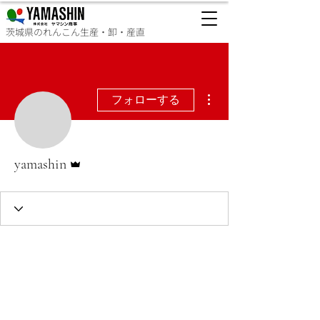
茨城県のれんこん生産・卸・産直
その他
フォローする
管理者
yamashin