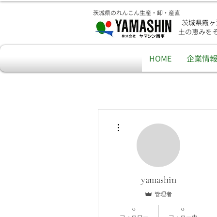
茨城県のれんこん生産・卸・産直
茨城県霞ヶ
土の恵みを
HOME
企業情
その他
yamashin
管理者
0
0