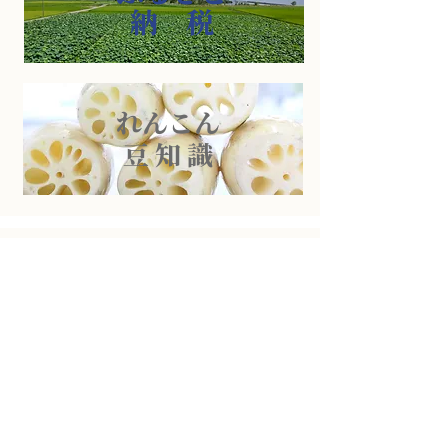
​納 税
れんこん
​豆 知 識
直 売 所
マルシェ
採用情報