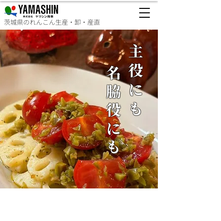
茨城県のれんこん生産・卸・産直
​主役にも
名脇役にも