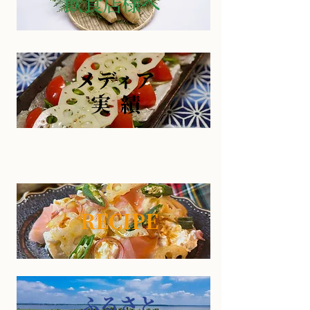
​飲食店様へ
​メディア
​実 績
RECIPE
ふるさと