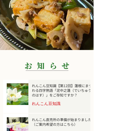
​お 知 ら せ
れんこん豆知識【第12回】蓮根にまつ
わる四字熟語「泥中之蓮（でいちゅう
のはす）」をご存知ですか？
れんこん豆知識
2 日前
れんこん直売所の準備が始まりました
（ご案内希望の方はこちら）