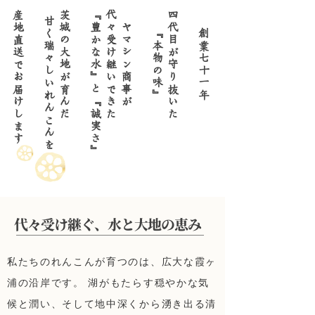
『豊かな水』と『誠実さ』
甘く瑞々しいれんこんを
産地直送でお届けします
茨城の大地が育んだ
代々受け継いできた
四代目が守り抜いた
​ヤマシン商事が
『本物の味』
創業七十一年
​代々受け継ぐ、水と大地の恵み
私たちのれんこんが育つのは、広大な霞ヶ
浦の沿岸です。 湖がもたらす穏やかな気
候と潤い、そして地中深くから湧き出る清