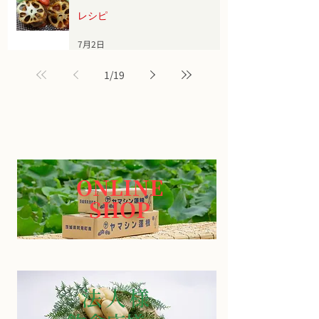
レシピ
7月2日
1
/
19
ONLINE
SHOP
法 人 様