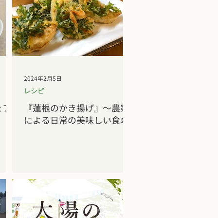
2024年2月5日
レシピ
ェフ
『蓮根のかき揚げ』～農家
による日常の美味しい食卓