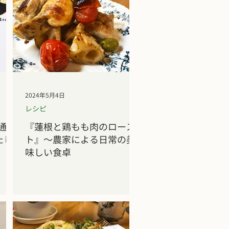
2024年5月4日
レシピ
通販
『蓮根と鶏もも肉のロース
たし
ト』～農家による日常の美
味しい食卓